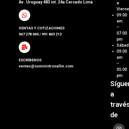
Av . Uruguay 483 int. 24a Cercado Lima
a
Interna
Viern
Sumini
SAC
09:00
Compa
Ubica
am
Repue
Nuestr
–
VENTAS Y COTIZACIONES
Tienda
07:00
947 278 040 / 991 843 213
Impre
pm
Métod
Sábad
Laptop
de Pa
09:00
y Pcs
am
ESCRÍBENOS
Términ
–
ventas@suministrosallin.com
Monit
Condi
05:00
para P
pm
Políti
Sígue
Acces
de
de
Garant
a
Cómpu
Políti
travé
de Env
de
Contá