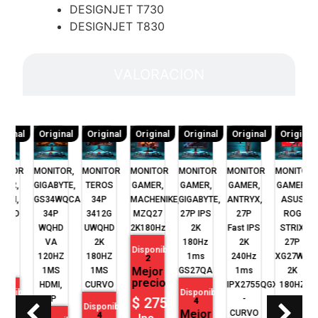
DESIGNJET T730
DESIGNJET T830
VALORACION
inal
Original
Original
Original
Original
Original
Original
TOR
MONITOR,
MONITOR
MONITOR
MONITOR
MONITOR
MONITOR
M
R,
GIGABYTE,
TEROS
GAMER,
GAMER,
GAMER,
GAMER,
I,
GS34WQCA
34P
MACHENIKE,
GIGABYTE,
ANTRYX,
ASUS
S
ED
34P
3412G
MZQ27
27P IPS
27P
ROG
O
O
WQHD
UWQHD
2K180Hz
2K
Fast IPS
STRIX
K
VA
2K
180Hz
2K
27P
Disponible
Z
120HZ
180HZ
1ms
240Hz
XG27WCS
2
Mejor
S
1MS
1MS
GS27QA
1ms
2K
precio
HDMI,
CURVO
IPX2755QGXP
180HZ
L
nible
Disponible
DP
-
1MS
$
275.00
4
Disponible
D
or
Mejor
CURVO
FAST
4