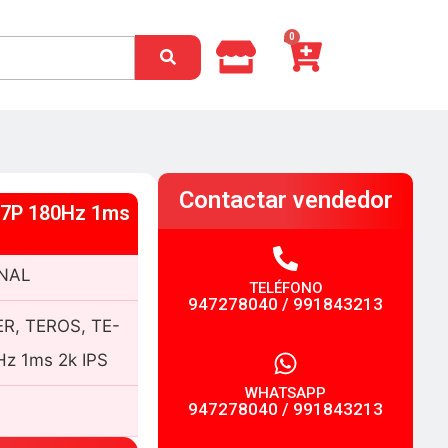
0
Contactar vendedor
7P 180Hz 1ms
INAL
TELÉFONO
947278040
/
991843213
, TEROS, TE-
z 1ms 2k IPS
WHATSAPP
947278040
/
991843213