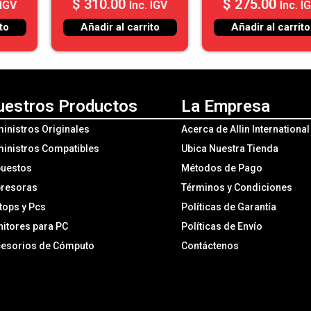
$
275.00
$
280.00
Inc. IGV
Inc. IGV
Añadir al carrito
Añadir al carrito
uestros Productos
La Empresa
inistros Originales
Acerca de Allin Internationa
inistros Compatibles
Ubica Nuestra Tienda
uestos
Métodos de Pago
resoras
Términos y Condiciones
tops y Pcs
Políticas de Garantía
itores para PC
Políticas de Envío
esorios de Cómputo
Contáctenos