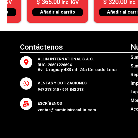
$
320.00
$
310.00
Inc. IGV
Inc. IGV
Añadir al carrito
Añadir al carrito
Contáctenos
N
Sum
ALLIN INTERNATIONAL S.A.C.
RUC: 20601226694
Sum
Av . Uruguay 483 int. 24a Cercado Lima
Rep
Imp
VENTAS Y COTIZACIONES
947 278 040 / 991 843 213
Lap
Mon
ESCRÍBENOS
Acc
ventas@suministrosallin.com