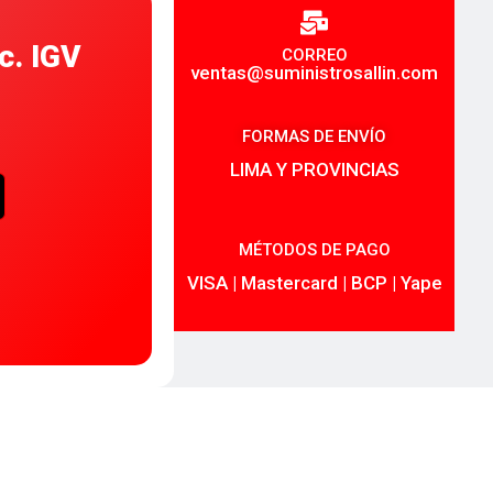
c. IGV
CORREO
ventas@suministrosallin.com
FORMAS DE ENVÍO
LIMA Y PROVINCIAS
MÉTODOS DE PAGO
VISA | Mastercard | BCP | Yape