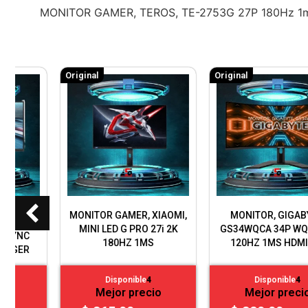
MONITOR GAMER, TEROS, TE-2753G 27P 180Hz 1
Original
Original
MONITOR, GIGABYTE,
MONITOR TEROS 34P
GS34WQCA 34P WQHD VA
3412G UWQHD 2K 180HZ
120HZ 1MS HDMI, DP
1MS CURVO
Disponible
4
Disponible
4
Mejor precio
Mejor precio