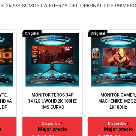
ms 2k IPS SOMOS LA FUERZA DEL ORIGINAL LOS PRIME
Original
Original
MONITOR GAMER,
MONITOR GAMER,
MACHENIKE, MZQ27
GIGABYTE, 27P IPS 2K
2K180Hz
180Hz 1ms GS27QA
Disponible
2
Disponible
4
Mejor precio
Mejor precio