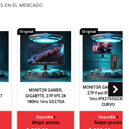
ROS EN EL MERCADO
Original
Original
MONITOR GAMER, ANTRYX,
MONITOR GAMER, ASUS
27P Fast IPS 2K 240Hz
ROG STRIX 27P XG27WCS
1ms IPX2755QGXP -
2K 180HZ 1MS FAST VA
CURVO
Disponible
4
Disponible
4
Mejor precio
Mejor precio