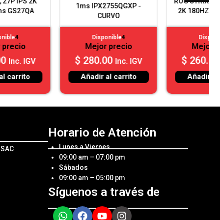
ROG STRIX 27P XG27WCS
1ms IPX2755QGXP -
2K 180HZ 1MS FAST VA
CURVO
Disponible
4
Disponible
4
Mejor precio
Mejor precio
$
280.00
$
260.00
Inc. IGV
Inc. IGV
Añadir al carrito
Añadir al carrito
Horario de Atención
Lunes a Viernes
l SAC
09:00 am – 07:00 pm
Sábados
09:00 am – 05:00 pm
Síguenos a través de