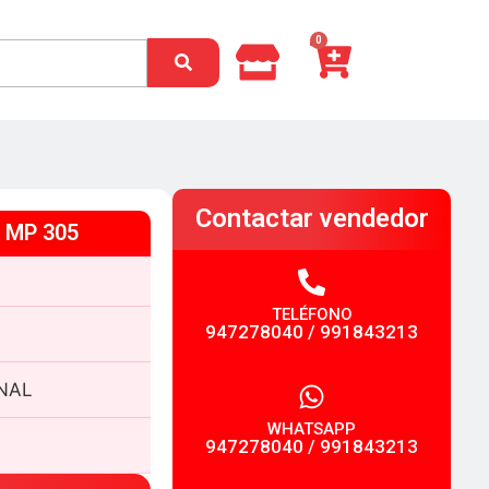
0
Contactar vendedor
h MP 305
TELÉFONO
947278040
/
991843213
NAL
WHATSAPP
947278040
/
991843213