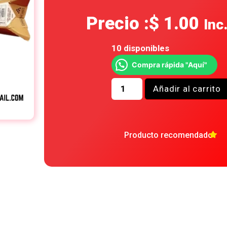
Precio :
$
1.00
Inc
10 disponibles
Compra rápida "Aquí"
Añadir al carrito
Producto recomendado