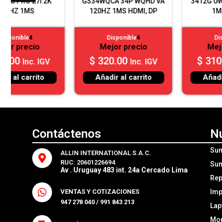
GS34WQCA 34P WQHD VA
3412G UWQHD 2K 180HZ
120HZ 1MS HDMI, DP
1MS CURVO
Disponible
4
Disponible
4
Mejor precio
Mejor precio
$
320.00
$
310.00
Inc. IGV
Inc. IGV
Añadir al carrito
Añadir al carrito
Contáctenos
N
Sum
ALLIN INTERNATIONAL S.A.C.
RUC: 20601226694
Sum
Av . Uruguay 483 int. 24a Cercado Lima
Rep
Imp
VENTAS Y COTIZACIONES
947 278 040 / 991 843 213
Lap
Mon