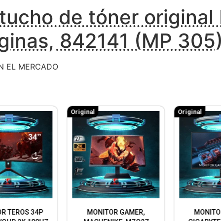
tucho de tóner origina
inas, 842141 (MP 305)
EN EL MERCADO
Original
Original
MONITOR GAMER,
MONITOR GAMER,