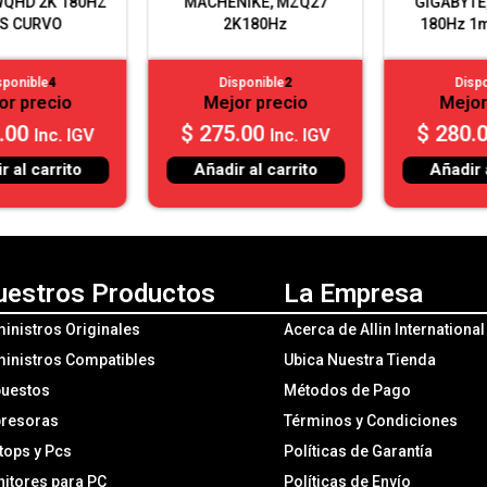
MACHENIKE, MZQ27
GIGABYTE, 27P IPS 2K
2K180Hz
180Hz 1ms GS27QA
Disponible
2
Disponible
4
Mejor precio
Mejor precio
$
275.00
$
280.00
Inc. IGV
Inc. IGV
Añadir al carrito
Añadir al carrito
uestros Productos
La Empresa
inistros Originales
Acerca de Allin Internationa
inistros Compatibles
Ubica Nuestra Tienda
uestos
Métodos de Pago
resoras
Términos y Condiciones
tops y Pcs
Políticas de Garantía
itores para PC
Políticas de Envío