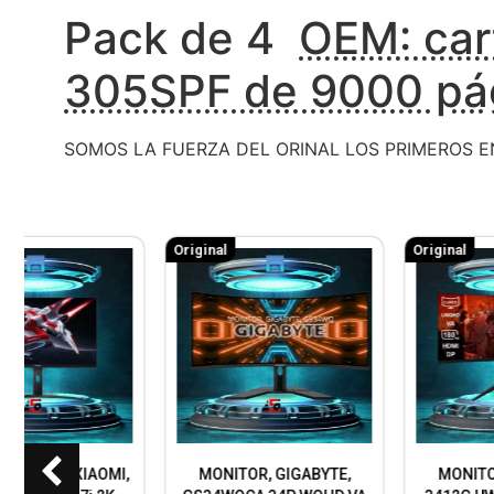
Pack de 4
OEM: car
305SPF de 9000 pág
SOMOS LA FUERZA DEL ORINAL LOS PRIMEROS 
Original
Original
MONITOR, GIGABYTE,
MONITOR TEROS 34P