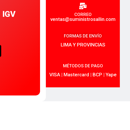
. IGV
CORREO
ventas@suministrosallin.com
FORMAS DE ENVÍO
LIMA Y PROVINCIAS
MÉTODOS DE PAGO
VISA | Mastercard | BCP | Yape