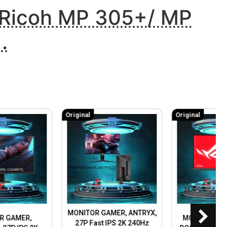
l Ricoh MP 305+/ MP
.
Original
Original
MONITOR GAMER, ANTRYX,
MONITOR GAMER, ASUS
27P Fast IPS 2K 240Hz