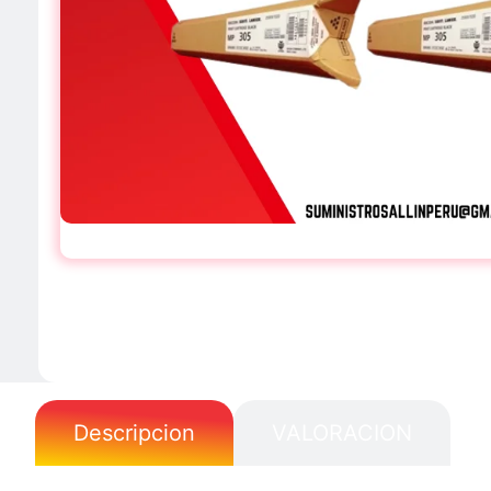
Descripcion
VALORACION