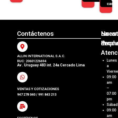
carrito
Contáctenos
Nuest
La
Horar
Produ
Empr
de
Atenc
ALLIN INTERNATIONAL S.A.C.
Sumini
Acerca
Lunes
RUC: 20601226694
Origin
Allin
Av . Uruguay 483 int. 24a Cercado Lima
a
Interna
Viern
Sumini
SAC
09:00
Compa
Ubica
am
Repue
Nuestr
–
VENTAS Y COTIZACIONES
Tienda
07:00
947 278 040 / 991 843 213
Impre
pm
Métod
Sábad
Laptop
de Pa
09:00
y Pcs
am