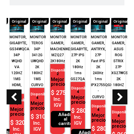
inal
Original
Original
Original
Original
Original
Original
TOR
MONITOR,
MONITOR
MONITOR
MONITOR
MONITOR
MONITOR
M
R,
GIGABYTE,
TEROS
GAMER,
GAMER,
GAMER,
GAMER,
I,
GS34WQCA
34P
MACHENIKE,
GIGABYTE,
ANTRYX,
ASUS
S
ED
34P
3412G
MZQ27
27P IPS
27P
ROG
O
O
WQHD
UWQHD
2K180Hz
2K
Fast IPS
STRIX
K
VA
2K
180Hz
2K
27P
Disponible
Z
120HZ
180HZ
1ms
240Hz
XG27WCS
2
Mejor
S
1MS
1MS
GS27QA
1ms
2K
precio
HDMI,
CURVO
IPX2755QGXP
180HZ
L
nible
Disponible
DP
-
1MS
$
275.00
4
Disponible
D
or
Mejor
CURVO
FAST
4
Inc.
Disponible
io
precio
Mejor
VA
4
IGV
Disponible
precio
Mejor
5.00
$
280.00
4
Disponible
precio
Añadir
Mejor
$
310.00
4
.
Inc.
al
precio
Mejor
$
320.00
V
Inc.
IGV
carrito
precio
$
280.00
Inc.
IGV
ñadir
Añadir