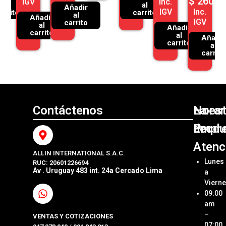
$
260.0
IGV
Inc.
al
al
Añadir
IGV
Inc.
arrito
carrito
al
Añadir
IGV
carrito
al
Añadir
carrito
al
Añadir
carrito
al
carrito
Contáctenos
Nuest
La
Horar
Produ
Empr
de
Atenc
ALLIN INTERNATIONAL S.A.C.
Sumini
Acerca
Lunes
RUC: 20601226694
Origin
Allin
Av . Uruguay 483 int. 24a Cercado Lima
a
Interna
Viern
Sumini
SAC
09:00
Compa
Ubica
am
Repue
Nuestr
–
VENTAS Y COTIZACIONES
Tienda
07:00