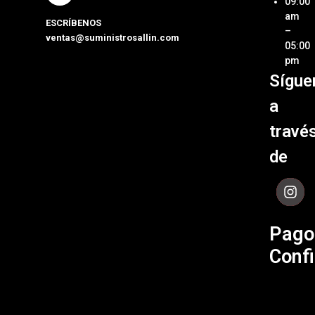
09:00
y Pcs
am
ESCRÍBENOS
Términ
–
ventas@suministrosallin.com
Monit
Condi
05:00
para P
pm
Políti
Sígue
Acces
de
de
Garant
a
Cómpu
Políti
travé
de Env
de
Contá
Pago
Confi