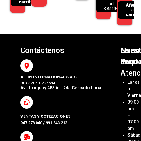
carrito
al
Añadir
carrito
al
carrito
Contáctenos
Nuest
La
Horar
Produ
Empr
de
Atenc
ALLIN INTERNATIONAL S.A.C.
Sumini
Acerca
Lunes
RUC: 20601226694
Origin
Allin
Av . Uruguay 483 int. 24a Cercado Lima
a
Interna
Viern
Sumini
SAC
09:00
Compa
Ubica
am
Repue
Nuestr
–
VENTAS Y COTIZACIONES
Tienda
07:00
947 278 040 / 991 843 213
Impre
pm
Métod
Sábad
Laptop
de Pa