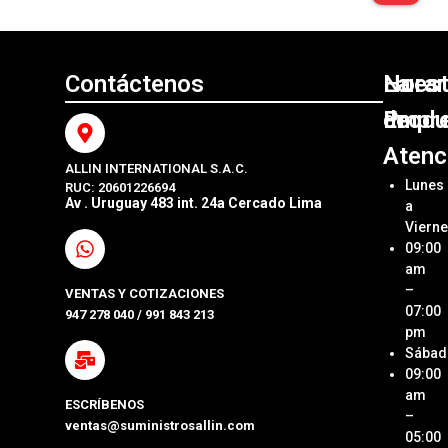
Contáctenos
Nuest
La
Horar
Produ
Empr
de
Atenc
ALLIN INTERNATIONAL S.A.C.
Sumini
Acerca
Lunes
RUC: 20601226694
Origin
Allin
Av . Uruguay 483 int. 24a Cercado Lima
a
Interna
Viern
Sumini
SAC
09:00
Compa
Ubica
am
Repue
Nuestr
–
VENTAS Y COTIZACIONES
Tienda
07:00
947 278 040 / 991 843 213
Impre
pm
Métod
Sábad
Laptop
de Pa
09:00
y Pcs
am
ESCRÍBENOS
Términ
–
ventas@suministrosallin.com
Monit
Condi
05:00