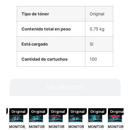
Tipo de tóner
Original
Contenido total en peso
0.75 kg
Está cargado
Sí
Cantidad de cartuchos
100
VALORACION
inal
Original
Original
Original
Original
Original
Original
TOR
MONITOR,
MONITOR
MONITOR
MONITOR
MONITOR
MONITOR
M