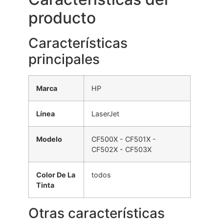
producto
Características
principales
Marca
HP
Línea
LaserJet
Modelo
CF500X - CF501X -
CF502X - CF503X
Color De La
todos
Tinta
Otras características