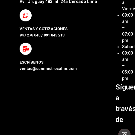
Av . Uruguay 483 int. 24a Cercado Lima
a
Interna
Viern
Sumini
SAC
09:00
Compa
Ubica
am
Repue
Nuestr
–
VENTAS Y COTIZACIONES
Tienda
07:00
947 278 040 / 991 843 213
Impre
pm
Métod
Sábad
Laptop
de Pa
09:00
y Pcs
am
ESCRÍBENOS
Términ
–
ventas@suministrosallin.com
Monit
Condi
05:00
para P
pm
Políti
Sígue
Acces
de
de
Garant
a
Cómpu
Políti
travé
de Env
de
Contá