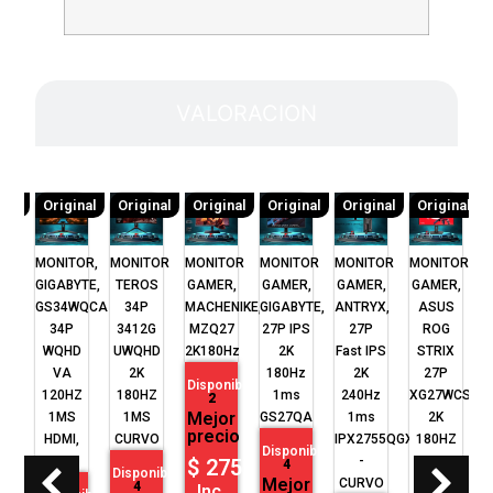
VALORACION
inal
Original
Original
Original
Original
Original
Original
TOR
MONITOR,
MONITOR
MONITOR
MONITOR
MONITOR
MONITOR
M
R,
GIGABYTE,
TEROS
GAMER,
GAMER,
GAMER,
GAMER,
I,
GS34WQCA
34P
MACHENIKE,
GIGABYTE,
ANTRYX,
ASUS
S
ED
34P
3412G
MZQ27
27P IPS
27P
ROG
O
O
WQHD
UWQHD
2K180Hz
2K
Fast IPS
STRIX
K
VA
2K
180Hz
2K
27P
Disponible
Z
120HZ
180HZ
1ms
240Hz
XG27WCS
2
Mejor
S
1MS
1MS
GS27QA
1ms
2K
precio
HDMI,
CURVO
IPX2755QGXP
180HZ
L
nible
Disponible
DP
-
1MS
$
275.00
4
Disponible
D
or
Mejor
CURVO
FAST
4
Inc.