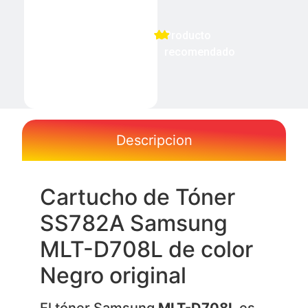
Producto
recomendado
Descripcion
Cartucho de Tóner
SS782A Samsung
MLT-D708L de color
Negro original
El tóner Samsung
MLT-D708L
es