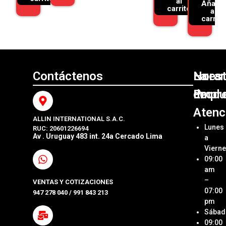
al
Añadir
carrito
al
carrito
Contáctenos
Nuest
La
Horar
Produ
Empr
de
Atenc
ALLIN INTERNATIONAL S.A.C.
Sumini
Acerca
Lunes
RUC: 20601226694
Origin
Allin
Av . Uruguay 483 int. 24a Cercado Lima
a
Interna
Viern
Sumini
SAC
09:00
Compa
Ubica
am
Repue
Nuestr
–
VENTAS Y COTIZACIONES
Tienda
07:00
947 278 040 / 991 843 213
Impre
pm
Métod
Sábad
Laptop
de Pa
09:00