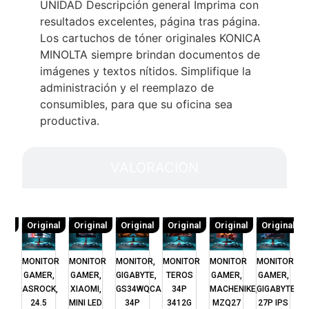
UNIDAD Descripción general Imprima con
resultados excelentes, página tras página.
Los cartuchos de tóner originales KONICA
MINOLTA siempre brindan documentos de
imágenes y textos nítidos. Simplifique la
administración y el reemplazo de
consumibles, para que su oficina sea
productiva.
VALORACION
inal
Original
Original
Original
Original
Original
Original
ung
MONITOR
MONITOR
MONITOR,
MONITOR
MONITOR
MONITOR
M
ad
GAMER,
GAMER,
GIGABYTE,
TEROS
GAMER,
GAMER,
ASROCK,
XIAOMI,
GS34WQCA
34P
MACHENIKE,
GIGABYTE,
A
en
24.5
MINI LED
34P
3412G
MZQ27
27P IPS