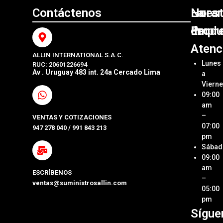
Contáctenos
Nuest
La
Horar
Produ
Empr
de
Atenc
ALLIN INTERNATIONAL S.A.C.
Sumini
Acerca
Lunes
RUC: 20601226694
Origin
Allin
Av . Uruguay 483 int. 24a Cercado Lima
a
Interna
Viern
Sumini
SAC
09:00
Compa
Ubica
am
Repue
Nuestr
–
VENTAS Y COTIZACIONES
Tienda
07:00
947 278 040 / 991 843 213
Impre
pm
Métod
Sábad
Laptop
de Pa
09:00
y Pcs
am
ESCRÍBENOS
Términ
–
ventas@suministrosallin.com
Monit
Condi
05:00
para P
pm
Políti
Sígue
Acces
de