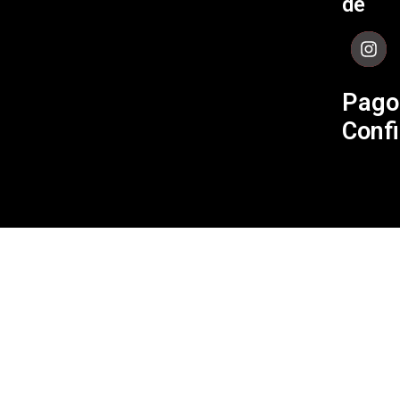
de
Contá
Pago
Confi