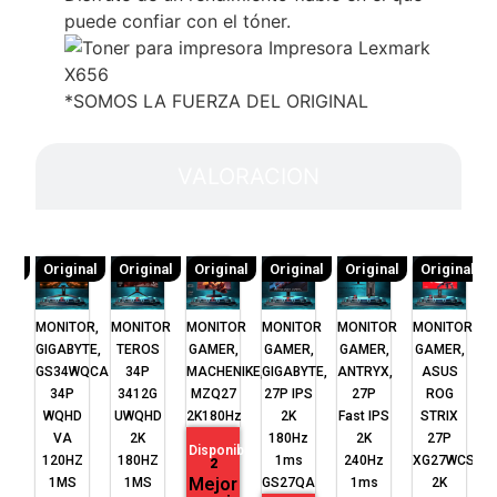
puede confiar con el tóner.
*SOMOS LA FUERZA DEL ORIGINAL
VALORACION
inal
Original
Original
Original
Original
Original
Original
TOR
MONITOR,
MONITOR
MONITOR
MONITOR
MONITOR
MONITOR
M
R,
GIGABYTE,
TEROS
GAMER,
GAMER,
GAMER,
GAMER,
I,
GS34WQCA
34P
MACHENIKE,
GIGABYTE,
ANTRYX,
ASUS
S
ED
34P
3412G
MZQ27
27P IPS
27P
ROG
O
O
WQHD
UWQHD
2K180Hz
2K
Fast IPS
STRIX
K
VA
2K
180Hz
2K
27P
Disponible
Z
120HZ
180HZ
1ms
240Hz
XG27WCS
2
Mejor
S
1MS
1MS
GS27QA
1ms
2K