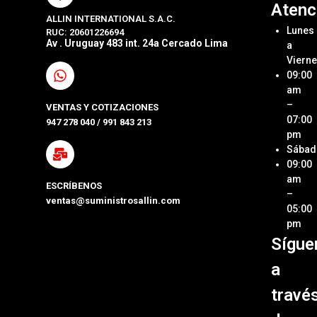
Atenc
ALLIN INTERNATIONAL S.A.C.
Sumini
Acerca
Lunes
RUC: 20601226694
Origin
Allin
Av . Uruguay 483 int. 24a Cercado Lima
a
Interna
Viern
Sumini
SAC
09:00
Compa
Ubica
am
Repue
Nuestr
–
VENTAS Y COTIZACIONES
Tienda
07:00
947 278 040 / 991 843 213
Impre
pm
Métod
Sábad
Laptop
de Pa
09:00
y Pcs
am
ESCRÍBENOS
Términ
–
ventas@suministrosallin.com
Monit
Condi
05:00
para P
pm
Políti
Sígue
Acces
de
de
Garant
a
Cómpu
Políti
travé
de Env