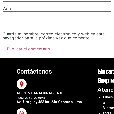
Web
Guarda mi nombre, correo electrónico y web en este
navegador para la próxima vez que comente.
Contáctenos
Nuest
La
Horar
Produ
Empr
de
Atenc
ALLIN INTERNATIONAL S.A.C.
Sumini
Acerca
Lunes
RUC: 20601226694
Origin
Allin
Av . Uruguay 483 int. 24a Cercado Lima
a
Interna
Viern
Sumini
SAC
09:00
Compa