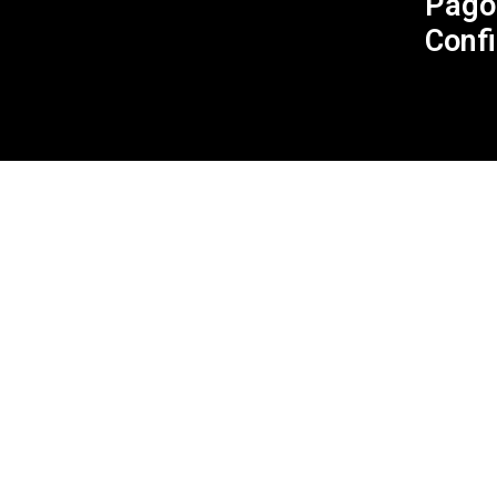
Pago
Confi