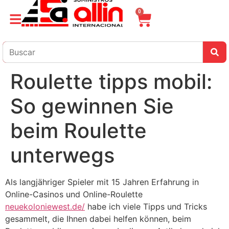
0
Roulette tipps mobil:
So gewinnen Sie
beim Roulette
unterwegs
Als langjähriger Spieler mit 15 Jahren Erfahrung in
Online-Casinos und Online-Roulette
neuekoloniewest.de/
habe ich viele Tipps und Tricks
gesammelt, die Ihnen dabei helfen können, beim