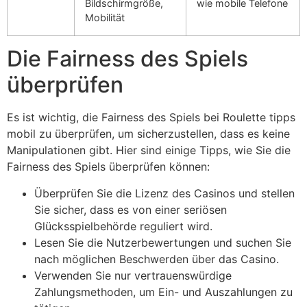
Bildschirmgröße,
wie mobile Telefone
Mobilität
Die Fairness des Spiels
überprüfen
Es ist wichtig, die Fairness des Spiels bei Roulette tipps
mobil zu überprüfen, um sicherzustellen, dass es keine
Manipulationen gibt. Hier sind einige Tipps, wie Sie die
Fairness des Spiels überprüfen können:
Überprüfen Sie die Lizenz des Casinos und stellen
Sie sicher, dass es von einer seriösen
Glücksspielbehörde reguliert wird.
Lesen Sie die Nutzerbewertungen und suchen Sie
nach möglichen Beschwerden über das Casino.
Verwenden Sie nur vertrauenswürdige
Zahlungsmethoden, um Ein- und Auszahlungen zu