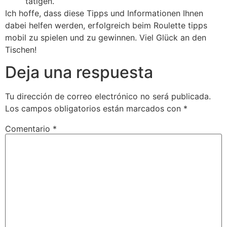
tätigen.
Ich hoffe, dass diese Tipps und Informationen Ihnen
dabei helfen werden, erfolgreich beim Roulette tipps
mobil zu spielen und zu gewinnen. Viel Glück an den
Tischen!
Deja una respuesta
Tu dirección de correo electrónico no será publicada.
Los campos obligatorios están marcados con
*
Comentario
*