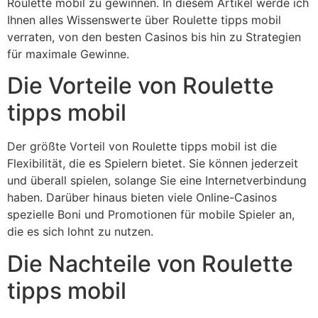
Roulette mobil zu gewinnen. In diesem Artikel werde ich
Ihnen alles Wissenswerte über Roulette tipps mobil
verraten, von
den besten Casinos bis hin zu Strategien
für maximale Gewinne.
Die Vorteile von Roulette
tipps mobil
Der größte Vorteil von Roulette tipps mobil ist die
Flexibilität, die es Spielern bietet. Sie können jederzeit
und überall spielen, solange Sie eine Internetverbindung
haben. Darüber hinaus bieten viele Online-Casinos
spezielle Boni und Promotionen für mobile Spieler an,
die es sich lohnt zu nutzen.
Die Nachteile von Roulette
tipps mobil