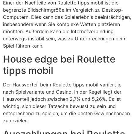
Einer der Nachteile von Roulette tipps mobil ist die
begrenzte Bildschirmgröße im Vergleich zu Desktop-
Computern. Dies kann das Spielerlebnis beeinträchtigen,
insbesondere wenn Sie komplexe Wetten platzieren
möchten. Außerdem kann die Internetverbindung
unterwegs instabil sein, was zu Unterbrechungen beim
Spiel führen kann.
House edge bei Roulette
tipps mobil
Der Hausvorteil beim Roulette tipps mobil variiert je
nach Spielvariante und Casino. In der Regel liegt der
Hausvorteil jedoch zwischen 2,7% und 5,26%. Es ist
wichtig, sich dieser Tatsache bewusst zu sein und
entsprechend zu spielen, um die besten Gewinnchancen
zu erzielen.