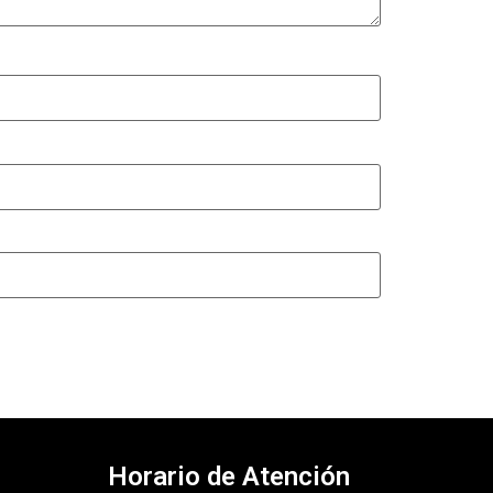
Horario de Atención