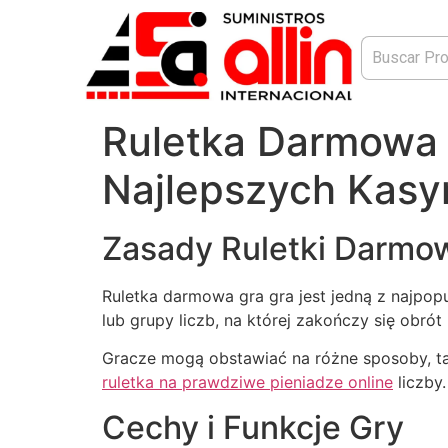
Ruletka Darmowa G
Najlepszych Kasy
Zasady Ruletki Darmow
Ruletka darmowa gra gra jest jedną z najpop
lub grupy liczb, na której zakończy się obrót 
Gracze mogą obstawiać na różne sposoby, taki
ruletka na prawdziwe pieniadze online
liczby
Cechy i Funkcje Gry