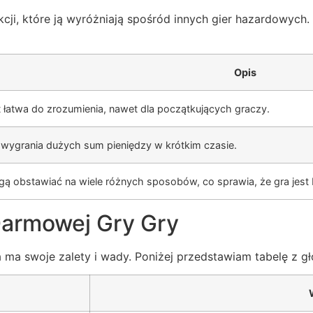
kcji, które ją wyróżniają spośród innych gier hazardowych
Opis
t łatwa do zrozumienia, nawet dla początkujących graczy.
wygrania dużych sum pieniędzy w krótkim czasie.
ą obstawiać na wiele różnych sposobów, co sprawia, że gra jest ba
 Darmowej Gry Gry
 ma swoje zalety i wady. Poniżej przedstawiam tabelę z gł