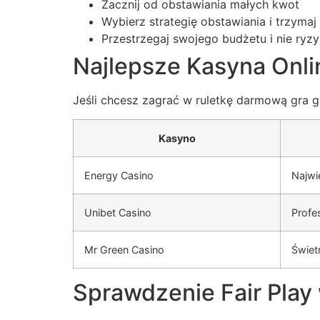
Zacznij od obstawiania małych kwot
Wybierz strategię obstawiania i trzymaj s
Przestrzegaj swojego budżetu i nie ryzy
Najlepsze Kasyna Onli
Jeśli chcesz zagrać w ruletkę darmową gra gr
Kasyno
Energy Casino
Najwi
Unibet Casino
Profes
Mr Green Casino
Świet
Sprawdzenie Fair Play