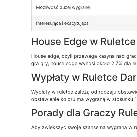
Możliwość dużej wygranej
Interesująca i ekscytująca
House Edge w Ruletce
House edge, czyli przewaga kasyna nad grac
gra gry, house edge wynosi około 2,7% dla eu
Wypłaty w Ruletce Da
Wypłaty w ruletce zależą od rodzaju obstawi
obstawienie koloru ma wygraną w stosunku 1:
Porady dla Graczy Rul
Aby zwiększyć swoje szanse na wygraną w ru