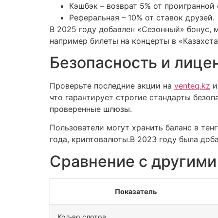
Кэшбэк – возврат 5% от проигранной 
Реферальная – 10% от ставок друзей.
В 2025 году добавлен «Сезонный» бонус,
например билеты на концерты в «Казахста
Безопасность и лице
Проверьте последние акции на
venteq.kz
и
что гарантирует строгие стандарты безо
проверенные шлюзы.
Пользователи могут хранить баланс в тенг
года, криптовалюты.В 2023 году была доб
Сравнение с другими
Показатель
Кол‑во слотов