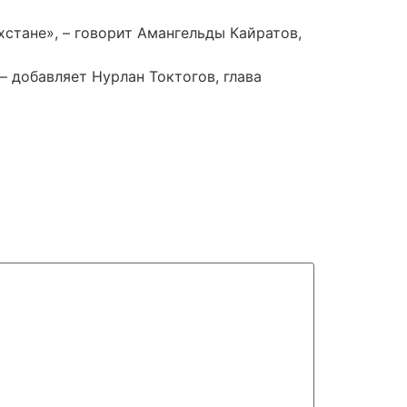
хстане», – говорит Амангельды Кайратов,
 добавляет Нурлан Токтогов, глава