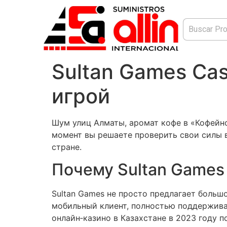
Sultan Games Cas
игрой
Шум улиц Алматы, аромат кофе в «Кофейно
момент вы решаете проверить свои силы в
стране.
Почему Sultan Games
Sultan Games не просто предлагает больш
мобильный клиент, полностью поддержива
онлайн‑казино в Казахстане в 2023 году п