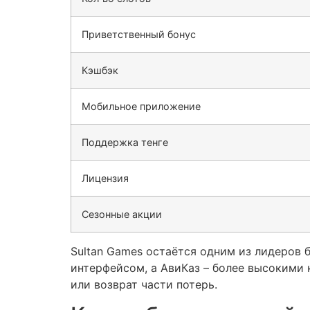
Приветственный бонус
Кэшбэк
Мобильное приложение
Поддержка тенге
Лицензия
Сезонные акции
Sultan Games остаётся одним из лидеров 
интерфейсом, а АвиКаз – более высокими 
или возврат части потерь.