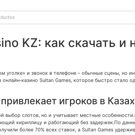
ino KZ: как скачать и
м уголке» и звонок в телефоне – обычные сцены, но ин
 онлайн‑казино Sultan Games, которое быстро стало о
 привлекает игроков в Каза
ой выбор слотов, но и учитывает местные особенности
ющий кириллицу и работающий без задержек.По данны
олучили более 70% всех ставок, а Sultan Games удержи