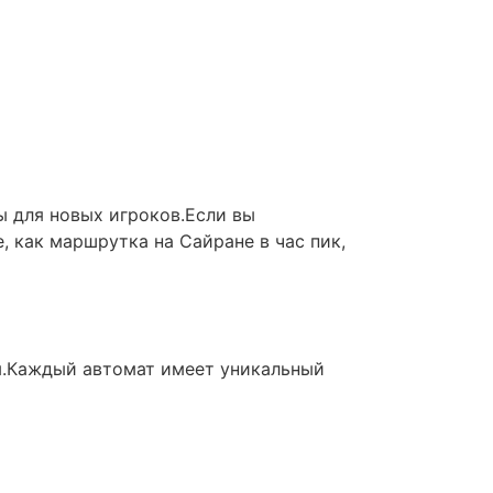
ы для новых игроков.Если вы
 как маршрутка на Сайране в час пик,
ты.Каждый автомат имеет уникальный