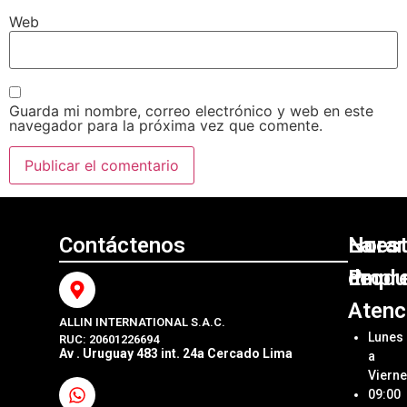
Web
Guarda mi nombre, correo electrónico y web en este
navegador para la próxima vez que comente.
Contáctenos
Nuest
La
Horar
Produ
Empr
de
Atenc
ALLIN INTERNATIONAL S.A.C.
Sumini
Acerca
Lunes
RUC: 20601226694
Origin
Allin
Av . Uruguay 483 int. 24a Cercado Lima
a
Interna
Viern
Sumini
SAC
09:00
Compa