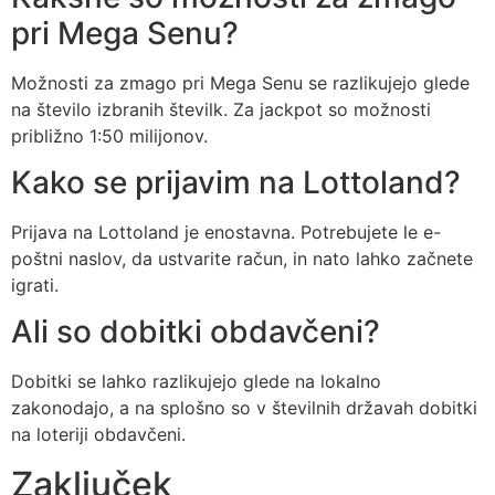
pri Mega Senu?
Možnosti za zmago pri Mega Senu se razlikujejo glede
na število izbranih številk. Za jackpot so možnosti
približno 1:50 milijonov.
Kako se prijavim na Lottoland?
Prijava na Lottoland je enostavna. Potrebujete le e-
poštni naslov, da ustvarite račun, in nato lahko začnete
igrati.
Ali so dobitki obdavčeni?
Dobitki se lahko razlikujejo glede na lokalno
zakonodajo, a na splošno so v številnih državah dobitki
na loteriji obdavčeni.
Zaključek