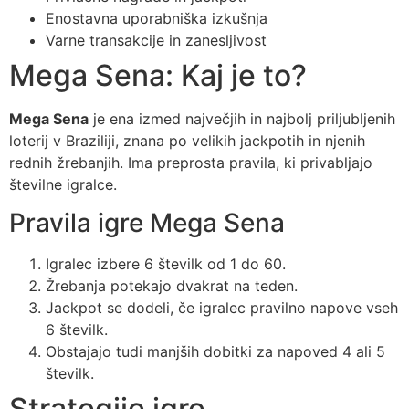
Enostavna uporabniška izkušnja
Varne transakcije in zanesljivost
Mega Sena: Kaj je to?
Mega Sena
je ena izmed največjih in najbolj priljubljenih
loterij v Braziliji, znana po velikih jackpotih in njenih
rednih žrebanjih. Ima preprosta pravila, ki privabljajo
številne igralce.
Pravila igre Mega Sena
Igralec izbere 6 številk od 1 do 60.
Žrebanja potekajo dvakrat na teden.
Jackpot se dodeli, če igralec pravilno napove vseh
6 številk.
Obstajajo tudi manjših dobitki za napoved 4 ali 5
številk.
Strategije igre