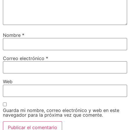
Nombre
*
Correo electrónico
*
Web
Guarda mi nombre, correo electrónico y web en este
navegador para la próxima vez que comente.